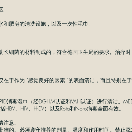
区
水和肥皂的清洗设施，以及一次性毛巾。
助长细菌的材料制成的，符合德国卫生局的要求。治疗时
仅在于作为 "感觉良好的因素 "的表面清洁，而且特别在
D RAPID消毒湿巾（经DGHM认证和VAH认证）进行清
，包括HBV、HIV、HCV）以及Rota和Noro病毒全面有效。
请注意。
批准的。必须遵守推荐的剂量、温度和作用时间。禁止添