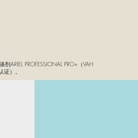
ROFESSIONAL PRO+（VAH
H认证）。